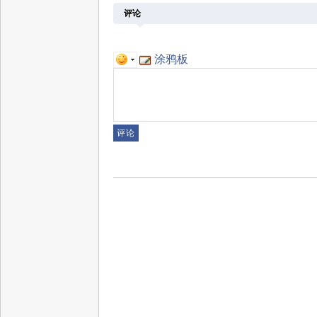
评论
涂鸦板