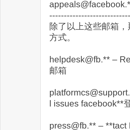
appeals@facebook.*
---------------------------
除了以上这些邮箱，
方式。
helpdesk@fb.** – 
邮箱
platformcs@support.f
l issues facebook*
press@fb.** – **tac